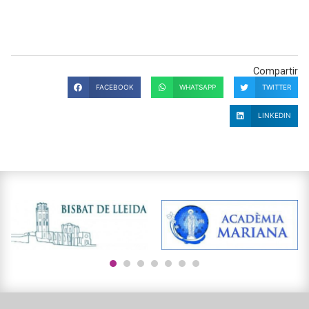
Compartir
FACEBOOK
WHATSAPP
TWITTER
LINKEDIN
1
2
3
4
5
6
7