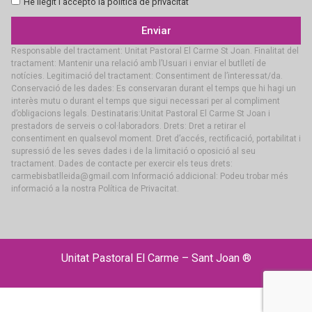
He llegit i accepto la política de privacitat
Enviar
Responsable del tractament: Unitat Pastoral El Carme St Joan. Finalitat del
tractament: Mantenir una relació amb l’Usuari i enviar el butlletí de
notícies. Legitimació del tractament: Consentiment de l’interessat/da.
Conservació de les dades: Es conservaran durant el temps que hi hagi un
interès mutu o durant el temps que sigui necessari per al compliment
d’obligacions legals. Destinataris:Unitat Pastoral El Carme St Joan i
prestadors de serveis o col·laboradors. Drets: Dret a retirar el
consentiment en qualsevol moment. Dret d’accés, rectificació, portabilitat i
supressió de les seves dades i de la limitació o oposició al seu
tractament. Dades de contacte per exercir els teus drets:
carmebisbatlleida@gmail.com Informació addicional: Podeu trobar més
informació a la nostra Política de Privacitat.
Unitat Pastoral El Carme – Sant Joan ®