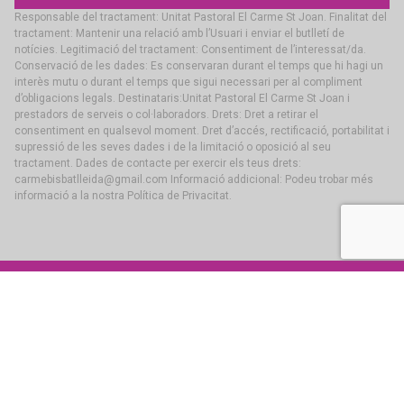
Responsable del tractament: Unitat Pastoral El Carme St Joan. Finalitat del
tractament: Mantenir una relació amb l’Usuari i enviar el butlletí de
notícies. Legitimació del tractament: Consentiment de l’interessat/da.
Conservació de les dades: Es conservaran durant el temps que hi hagi un
interès mutu o durant el temps que sigui necessari per al compliment
d’obligacions legals. Destinataris:Unitat Pastoral El Carme St Joan i
prestadors de serveis o col·laboradors. Drets: Dret a retirar el
consentiment en qualsevol moment. Dret d’accés, rectificació, portabilitat i
supressió de les seves dades i de la limitació o oposició al seu
tractament. Dades de contacte per exercir els teus drets:
carmebisbatlleida@gmail.com Informació addicional: Podeu trobar més
informació a la nostra Política de Privacitat.
Unitat Pastoral El Carme – Sant Joan ®