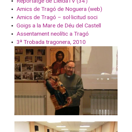
Reportatge de LleidaTV (34′
)
Amics de Tragó de Noguera (web)
Amics de Tragó – sol·licitud soci
Goigs a la Mare de Déu del Castell
Assentament neolític a Tragó
3ª Trobada tragonera, 2010