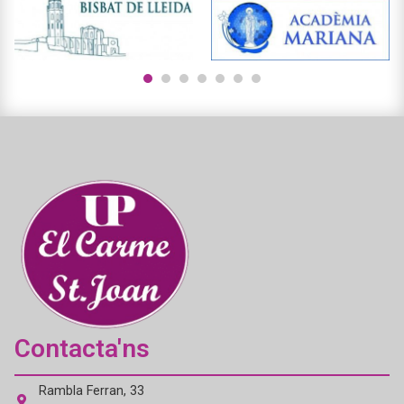
1
2
3
4
5
6
7
Contacta'ns
Rambla Ferran, 33