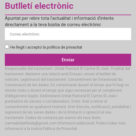
Butlletí electrònic
Apuntat per rebre tota l’actualitat i informació d’interès
directament a la teva bústia de correu electrònic
He llegit i accepto la política de privacitat
Enviar
Responsable del tractament: Unitat Pastoral El Carme St Joan. Finalitat del
tractament: Mantenir una relació amb l’Usuari i enviar el butlletí de
notícies. Legitimació del tractament: Consentiment de l’interessat/da.
Conservació de les dades: Es conservaran durant el temps que hi hagi un
interès mutu o durant el temps que sigui necessari per al compliment
d’obligacions legals. Destinataris:Unitat Pastoral El Carme St Joan i
prestadors de serveis o col·laboradors. Drets: Dret a retirar el
consentiment en qualsevol moment. Dret d’accés, rectificació, portabilitat i
supressió de les seves dades i de la limitació o oposició al seu
tractament. Dades de contacte per exercir els teus drets:
carmebisbatlleida@gmail.com Informació addicional: Podeu trobar més
informació a la nostra Política de Privacitat.