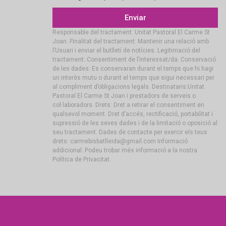
Enviar
Responsable del tractament: Unitat Pastoral El Carme St
Joan. Finalitat del tractament: Mantenir una relació amb
l’Usuari i enviar el butlletí de notícies. Legitimació del
tractament: Consentiment de l’interessat/da. Conservació
de les dades: Es conservaran durant el temps que hi hagi
un interès mutu o durant el temps que sigui necessari per
al compliment d’obligacions legals. Destinataris:Unitat
Pastoral El Carme St Joan i prestadors de serveis o
col·laboradors. Drets: Dret a retirar el consentiment en
qualsevol moment. Dret d’accés, rectificació, portabilitat i
supressió de les seves dades i de la limitació o oposició al
seu tractament. Dades de contacte per exercir els teus
drets: carmebisbatlleida@gmail.com Informació
addicional: Podeu trobar més informació a la nostra
Política de Privacitat.