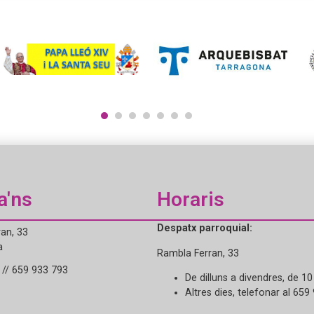
1
2
3
4
5
6
7
a'ns
Horaris
Despatx parroquial:
an, 33
a
Rambla Ferran, 33
// 659 933 793
De dilluns a divendres, de 10
Altres dies, telefonar al 659