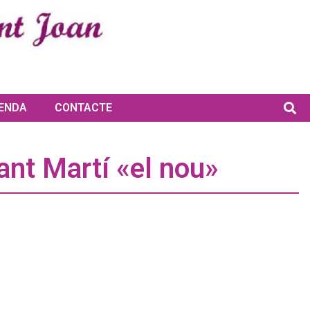
ENDA
CONTACTE
Sant Martí «el nou»