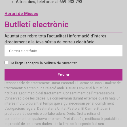
Altres dies, telefonar al 659 933 793
Horari de Misses
Butlletí electrònic
Apuntat per rebre tota l’actualitat i informació d’interès
directament a la teva bústia de correu electrònic
He llegit i accepto la política de privacitat
Enviar
Responsable del tractament: Unitat Pastoral El Carme St Joan. Finalitat del
tractament: Mantenir una relació amb l’Usuari i enviar el butlletí de
notícies. Legitimació del tractament: Consentiment de l’interessat/da.
Conservació de les dades: Es conservaran durant el temps que hi hagi un
interès mutu o durant el temps que sigui necessari per al compliment
d’obligacions legals. Destinataris:Unitat Pastoral El Carme St Joan i
prestadors de serveis o col·laboradors. Drets: Dret a retirar el
consentiment en qualsevol moment. Dret d’accés, rectificació, portabilitat i
supressió de les seves dades i de la limitació o oposició al seu