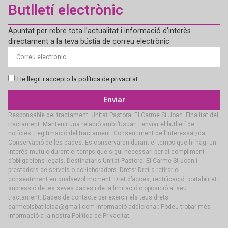
Butlletí electrònic
Apuntat per rebre tota l’actualitat i informació d’interès
directament a la teva bústia de correu electrònic
He llegit i accepto la política de privacitat
Enviar
Responsable del tractament: Unitat Pastoral El Carme St Joan. Finalitat del
tractament: Mantenir una relació amb l’Usuari i enviar el butlletí de
notícies. Legitimació del tractament: Consentiment de l’interessat/da.
Conservació de les dades: Es conservaran durant el temps que hi hagi un
interès mutu o durant el temps que sigui necessari per al compliment
d’obligacions legals. Destinataris:Unitat Pastoral El Carme St Joan i
prestadors de serveis o col·laboradors. Drets: Dret a retirar el
consentiment en qualsevol moment. Dret d’accés, rectificació, portabilitat i
supressió de les seves dades i de la limitació o oposició al seu
tractament. Dades de contacte per exercir els teus drets:
carmebisbatlleida@gmail.com Informació addicional: Podeu trobar més
informació a la nostra Política de Privacitat.