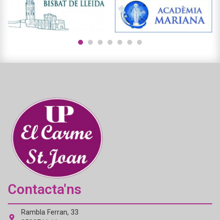
1
2
3
4
5
6
7
Contacta'ns
Rambla Ferran, 33