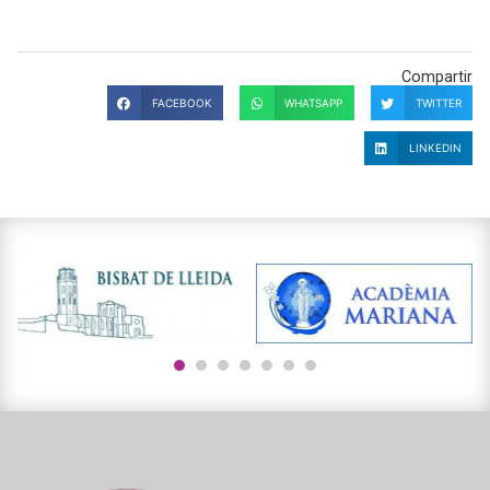
Compartir
FACEBOOK
WHATSAPP
TWITTER
LINKEDIN
1
2
3
4
5
6
7