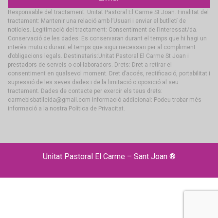
Responsable del tractament: Unitat Pastoral El Carme St Joan. Finalitat del
tractament: Mantenir una relació amb l’Usuari i enviar el butlletí de
notícies. Legitimació del tractament: Consentiment de l’interessat/da.
Conservació de les dades: Es conservaran durant el temps que hi hagi un
interès mutu o durant el temps que sigui necessari per al compliment
d’obligacions legals. Destinataris:Unitat Pastoral El Carme St Joan i
prestadors de serveis o col·laboradors. Drets: Dret a retirar el
consentiment en qualsevol moment. Dret d’accés, rectificació, portabilitat i
supressió de les seves dades i de la limitació o oposició al seu
tractament. Dades de contacte per exercir els teus drets:
carmebisbatlleida@gmail.com Informació addicional: Podeu trobar més
informació a la nostra Política de Privacitat.
Unitat Pastoral El Carme – Sant Joan ®