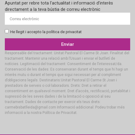
Apuntat per rebre tota l’actualitat i informació d’interès
directament a la teva bústia de correu electrònic
He llegit i accepto la política de privacitat
Enviar
Responsable del tractament: Unitat Pastoral El Carme St Joan. Finalitat del
tractament: Mantenir una relació amb l’Usuari i enviar el butlletí de
notícies. Legitimació del tractament: Consentiment de l’interessat/da.
Conservació de les dades: Es conservaran durant el temps que hi hagi un
interès mutu o durant el temps que sigui necessari per al compliment
d’obligacions legals. Destinataris:Unitat Pastoral El Carme St Joan i
prestadors de serveis o col·laboradors. Drets: Dret a retirar el
consentiment en qualsevol moment. Dret d’accés, rectificació, portabilitat i
supressió de les seves dades i de la limitació o oposició al seu
tractament. Dades de contacte per exercir els teus drets:
carmebisbatlleida@gmail.com Informació addicional: Podeu trobar més
informació a la nostra Política de Privacitat.