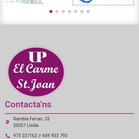
1
2
3
4
5
6
7
Contacta'ns
Rambla Ferran, 33
25007 Lleida
973 237162 // 659 933 793