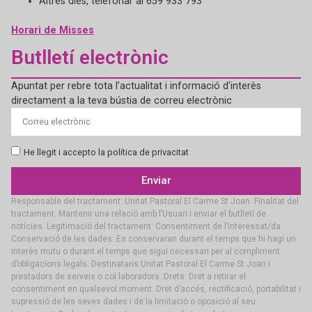
Altres dies, telefonar al 659 933 793
Horari de Misses
Butlletí electrònic
Apuntat per rebre tota l’actualitat i informació d’interès
directament a la teva bústia de correu electrònic
He llegit i accepto la política de privacitat
Enviar
Responsable del tractament: Unitat Pastoral El Carme St Joan. Finalitat del
tractament: Mantenir una relació amb l’Usuari i enviar el butlletí de
notícies. Legitimació del tractament: Consentiment de l’interessat/da.
Conservació de les dades: Es conservaran durant el temps que hi hagi un
interès mutu o durant el temps que sigui necessari per al compliment
d’obligacions legals. Destinataris:Unitat Pastoral El Carme St Joan i
prestadors de serveis o col·laboradors. Drets: Dret a retirar el
consentiment en qualsevol moment. Dret d’accés, rectificació, portabilitat i
supressió de les seves dades i de la limitació o oposició al seu