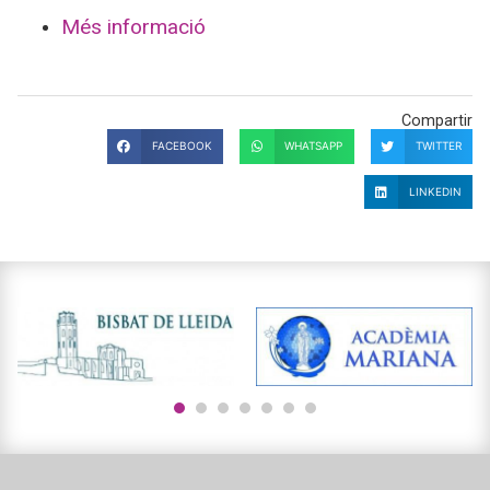
Més informació
Compartir
FACEBOOK
WHATSAPP
TWITTER
LINKEDIN
1
2
3
4
5
6
7