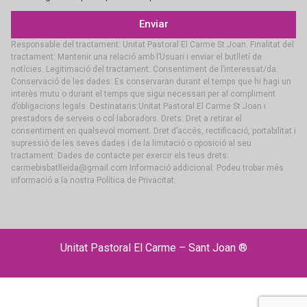
Enviar
Responsable del tractament: Unitat Pastoral El Carme St Joan. Finalitat del
tractament: Mantenir una relació amb l’Usuari i enviar el butlletí de
notícies. Legitimació del tractament: Consentiment de l’interessat/da.
Conservació de les dades: Es conservaran durant el temps que hi hagi un
interès mutu o durant el temps que sigui necessari per al compliment
d’obligacions legals. Destinataris:Unitat Pastoral El Carme St Joan i
prestadors de serveis o col·laboradors. Drets: Dret a retirar el
consentiment en qualsevol moment. Dret d’accés, rectificació, portabilitat i
supressió de les seves dades i de la limitació o oposició al seu
tractament. Dades de contacte per exercir els teus drets:
carmebisbatlleida@gmail.com Informació addicional: Podeu trobar més
informació a la nostra Política de Privacitat.
Unitat Pastoral El Carme – Sant Joan ®