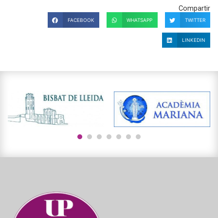
Compartir
FACEBOOK
WHATSAPP
TWITTER
LINKEDIN
1
2
3
4
5
6
7