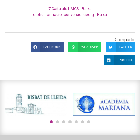
7 Carta als LAICS
Baixa
diptic_formacio_conversio_codig
Baixa
Compartir
FACEBOOK
WHATSAPP
TWITTER
LINKEDIN
1
2
3
4
5
6
7