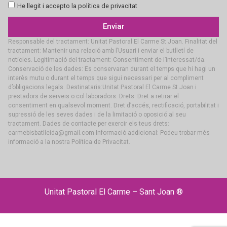
He llegit i accepto la política de privacitat
Enviar
Responsable del tractament: Unitat Pastoral El Carme St Joan. Finalitat del
tractament: Mantenir una relació amb l’Usuari i enviar el butlletí de
notícies. Legitimació del tractament: Consentiment de l’interessat/da.
Conservació de les dades: Es conservaran durant el temps que hi hagi un
interès mutu o durant el temps que sigui necessari per al compliment
d’obligacions legals. Destinataris:Unitat Pastoral El Carme St Joan i
prestadors de serveis o col·laboradors. Drets: Dret a retirar el
consentiment en qualsevol moment. Dret d’accés, rectificació, portabilitat i
supressió de les seves dades i de la limitació o oposició al seu
tractament. Dades de contacte per exercir els teus drets:
carmebisbatlleida@gmail.com Informació addicional: Podeu trobar més
informació a la nostra Política de Privacitat.
Unitat Pastoral El Carme – Sant Joan ®