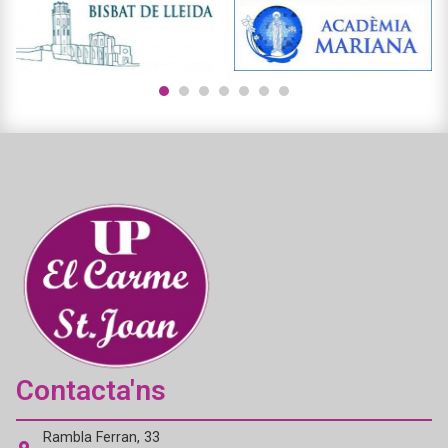
1
2
3
4
5
6
7
Contacta'ns
Rambla Ferran, 33