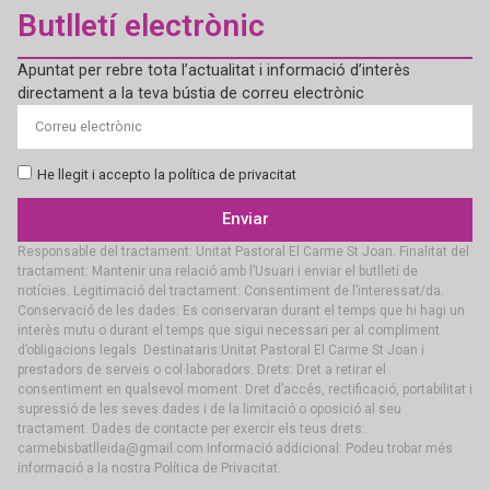
Butlletí electrònic
Apuntat per rebre tota l’actualitat i informació d’interès
directament a la teva bústia de correu electrònic
He llegit i accepto la política de privacitat
Enviar
Responsable del tractament: Unitat Pastoral El Carme St Joan. Finalitat del
tractament: Mantenir una relació amb l’Usuari i enviar el butlletí de
notícies. Legitimació del tractament: Consentiment de l’interessat/da.
Conservació de les dades: Es conservaran durant el temps que hi hagi un
interès mutu o durant el temps que sigui necessari per al compliment
d’obligacions legals. Destinataris:Unitat Pastoral El Carme St Joan i
prestadors de serveis o col·laboradors. Drets: Dret a retirar el
consentiment en qualsevol moment. Dret d’accés, rectificació, portabilitat i
supressió de les seves dades i de la limitació o oposició al seu
tractament. Dades de contacte per exercir els teus drets:
carmebisbatlleida@gmail.com Informació addicional: Podeu trobar més
informació a la nostra Política de Privacitat.