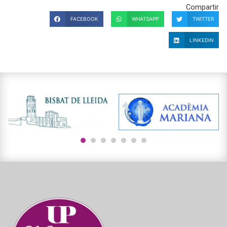
Compartir
FACEBOOK
WHATSAPP
TWITTER
LINKEDIN
1
2
3
4
5
6
7