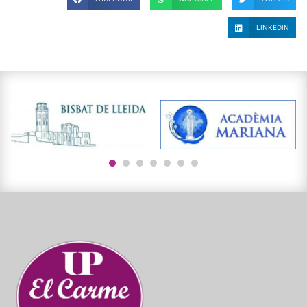
LINKEDIN
1
2
3
4
5
6
7