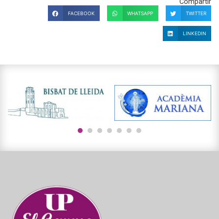
Compartir
FACEBOOK
WHATSAPP
TWITTER
LINKEDIN
1
2
3
4
5
6
7