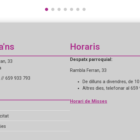
1
2
3
4
5
6
7
a'ns
Horaris
Despatx parroquial:
an, 33
a
Rambla Ferran, 33
// 659 933 793
De dilluns a divendres, de 10
Altres dies, telefonar al 659
Horari de Misses
citat
ies