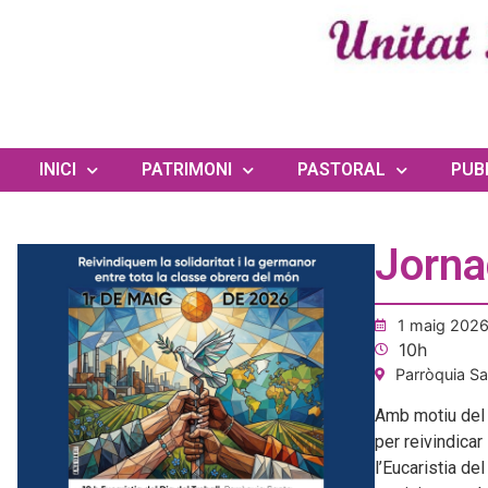
INICI
PATRIMONI
PASTORAL
PUB
Jorna
1 maig 202
10h
Parròquia Sa
Amb motiu del 
per reivindicar
l’Eucaristia de