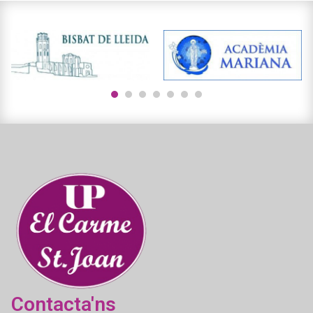
1
2
3
4
5
6
7
Contacta'ns