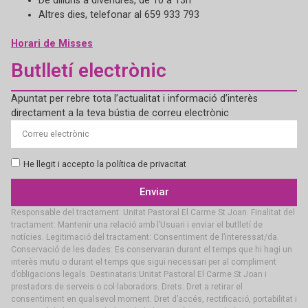
De dilluns a divendres, de 10 a 13h
Altres dies, telefonar al 659 933 793
Horari de Misses
Butlletí electrònic
Apuntat per rebre tota l’actualitat i informació d’interès
directament a la teva bústia de correu electrònic
He llegit i accepto la política de privacitat
Enviar
Responsable del tractament: Unitat Pastoral El Carme St Joan. Finalitat del
tractament: Mantenir una relació amb l’Usuari i enviar el butlletí de
notícies. Legitimació del tractament: Consentiment de l’interessat/da.
Conservació de les dades: Es conservaran durant el temps que hi hagi un
interès mutu o durant el temps que sigui necessari per al compliment
d’obligacions legals. Destinataris:Unitat Pastoral El Carme St Joan i
prestadors de serveis o col·laboradors. Drets: Dret a retirar el
consentiment en qualsevol moment. Dret d’accés, rectificació, portabilitat i