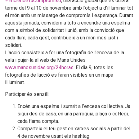
#EnciendeTuCompromiso
, una acció global que es durà a
terme del 9 al 10 de novembre amb l’objectiu d’il·luminar tot
el món amb un missatge de compromís i esperança. Durant
aquesta jornada, convidem a tots a encendre una espelma
com a símbol de solidaritat i unió, amb la convicció que
cada llum, cada gest, contribueix a un món més just i
solidari.
L’acció consisteix a fer una fotografia de l’encesa de la
vela i pujar-la al web de Mans Unides
www.manosunidas.org/24horas
. El dia 9, totes les
fotografies de lacció es faran visibles en un mapa
il·luminat.
Participar és senzill:
Encén una espelma i suma’t a l’encesa col·lectiva. Ja
sigui des de casa, en una parròquia, plaça o col·legi,
cada flama compta.
Comparteix el teu gest en xarxes socials a partir del
4 de novembre usant els hashtag