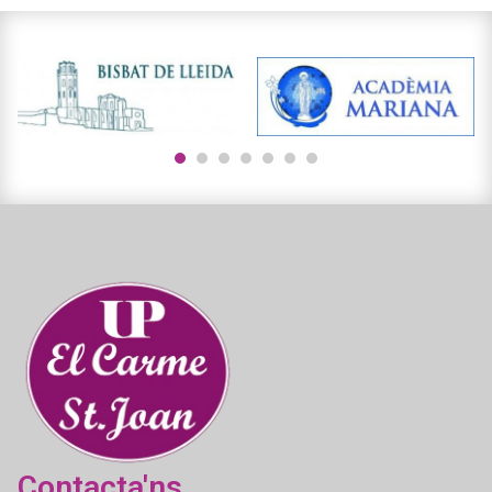
1
2
3
4
5
6
7
Contacta'ns