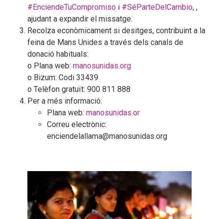
#EnciendeTuCompromiso
i
#SéParteDelCambio
, ,
ajudant a expandir el missatge.
Recolza econòmicament si desitges, contribuint a la
feina de Mans Unides a través dels canals de
donació habituals:
o Plana web:
manosunidas.org
o Bizum: Codi 33439
o Telèfon gratuït: 900 811 888
Per a més informació:
Plana web:
manosunidas.or
Correu electrònic:
enciendelallama@manosunidas.org