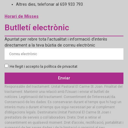
Altres dies, telefonar al 659 933 793
Horari de Misses
Butlletí electrònic
Apuntat per rebre tota l’actualitat i informació d’interès
directament a la teva bústia de correu electrònic
He llegit i accepto la política de privacitat
Enviar
Responsable del tractament: Unitat Pastoral El Carme St Joan. Finalitat del
tractament: Mantenir una relació amb l’Usuari i enviar el butlletí de
notícies. Legitimació del tractament: Consentiment de l’interessat/da.
Conservació de les dades: Es conservaran durant el temps que hi hagi un
interès mutu o durant el temps que sigui necessari per al compliment
d’obligacions legals. Destinataris:Unitat Pastoral El Carme St Joan i
prestadors de serveis o col·laboradors. Drets: Dret a retirar el
consentiment en qualsevol moment. Dret d’accés, rectificació, portabilitat i
supressió de les seves dades i de la limitació o oposició al seu