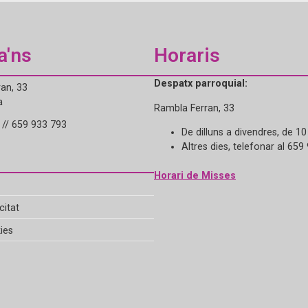
a'ns
Horaris
Despatx parroquial:
an, 33
a
Rambla Ferran, 33
// 659 933 793
De dilluns a divendres, de 10
Altres dies, telefonar al 659
Horari de Misses
citat
ies