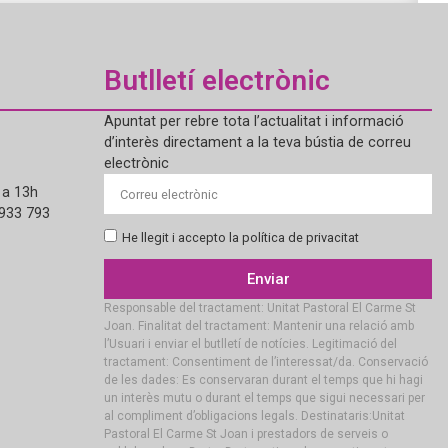
Butlletí electrònic
Apuntat per rebre tota l’actualitat i informació
d’interès directament a la teva bústia de correu
electrònic
 a 13h
 933 793
He llegit i accepto la política de privacitat
Enviar
Responsable del tractament: Unitat Pastoral El Carme St
Joan. Finalitat del tractament: Mantenir una relació amb
l’Usuari i enviar el butlletí de notícies. Legitimació del
tractament: Consentiment de l’interessat/da. Conservació
de les dades: Es conservaran durant el temps que hi hagi
un interès mutu o durant el temps que sigui necessari per
al compliment d’obligacions legals. Destinataris:Unitat
Pastoral El Carme St Joan i prestadors de serveis o