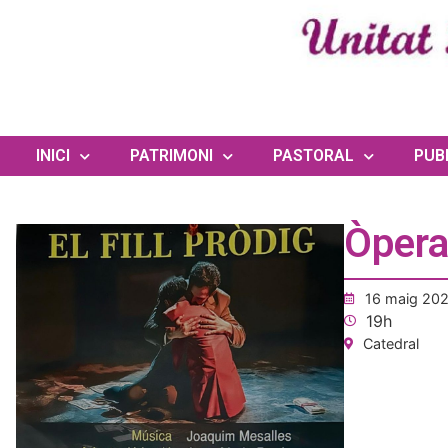
INICI
PATRIMONI
PASTORAL
PUB
Òpera 
16 maig 20
19h
Catedral