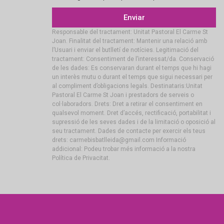
Enviar
Responsable del tractament: Unitat Pastoral El Carme St
Joan. Finalitat del tractament: Mantenir una relació amb
l’Usuari i enviar el butlletí de notícies. Legitimació del
tractament: Consentiment de l’interessat/da. Conservació
de les dades: Es conservaran durant el temps que hi hagi
un interès mutu o durant el temps que sigui necessari per
al compliment d’obligacions legals. Destinataris:Unitat
Pastoral El Carme St Joan i prestadors de serveis o
col·laboradors. Drets: Dret a retirar el consentiment en
qualsevol moment. Dret d’accés, rectificació, portabilitat i
supressió de les seves dades i de la limitació o oposició al
seu tractament. Dades de contacte per exercir els teus
drets: carmebisbatlleida@gmail.com Informació
addicional: Podeu trobar més informació a la nostra
Política de Privacitat.