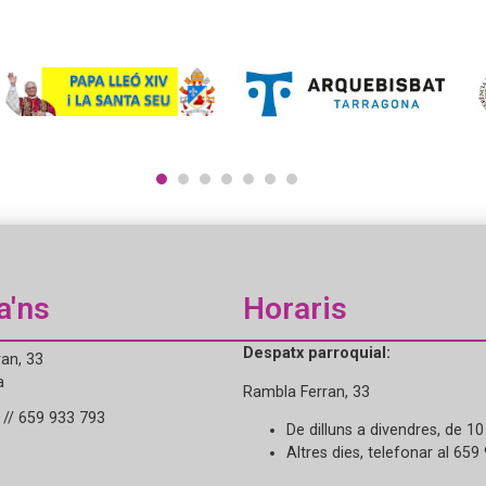
1
2
3
4
5
6
7
a'ns
Horaris
Despatx parroquial:
an, 33
a
Rambla Ferran, 33
// 659 933 793
De dilluns a divendres, de 10
Altres dies, telefonar al 659