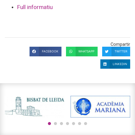
Full informatiu
Compartir
FACEBOOK
WHATSAPP
TWITTER
LINKEDIN
1
2
3
4
5
6
7