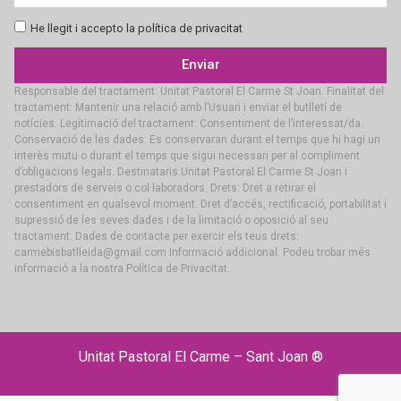
He llegit i accepto la política de privacitat
Enviar
Responsable del tractament: Unitat Pastoral El Carme St Joan. Finalitat del
tractament: Mantenir una relació amb l’Usuari i enviar el butlletí de
notícies. Legitimació del tractament: Consentiment de l’interessat/da.
Conservació de les dades: Es conservaran durant el temps que hi hagi un
interès mutu o durant el temps que sigui necessari per al compliment
d’obligacions legals. Destinataris:Unitat Pastoral El Carme St Joan i
prestadors de serveis o col·laboradors. Drets: Dret a retirar el
consentiment en qualsevol moment. Dret d’accés, rectificació, portabilitat i
supressió de les seves dades i de la limitació o oposició al seu
tractament. Dades de contacte per exercir els teus drets:
carmebisbatlleida@gmail.com Informació addicional: Podeu trobar més
informació a la nostra Política de Privacitat.
Unitat Pastoral El Carme – Sant Joan ®