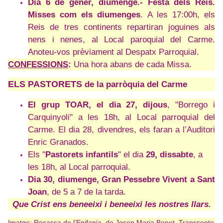
Dia 6 de gener, diumenge.- Festa dels Reis.
Misses com els diumenges
. A les 17:00h, els
Reis de tres continents repartiran joguines als
nens i nenes, al Local paroquial del Carme.
Anoteu-vos prèviament al Despatx Parroquial.
CONFESSIONS
:
Una hora abans de cada Missa.
ELS PASTORETS
de la parròquia del Carme
El grup TOAR, el dia 27, dijous
, "Borrego i
Carquinyoli" a les 18h, al Local parroquial del
Carme. El dia 28, divendres, els faran a l’Auditori
Enric Granados.
Els "
Pastorets infantils
" el dia
29, dissabte
, a
les 18
h, al Local parroquial.
Dia 30, diumenge, Gran Pessebre Vivent a Sant
Joan
, de 5 a 7 de la tarda.
Que Crist ens beneeixi i beneeixi les nostres llars.
Imatge: Rosassa de l’Epifania, de Josep Maria Bonet. Transsepte