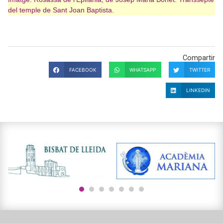
del temple de Sant Joan Baptista.
Compartir
FACEBOOK
WHATSAPP
TWITTER
LINKEDIN
1
2
3
4
5
6
7