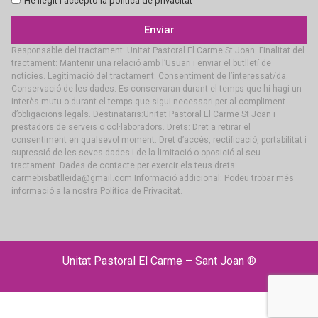
He llegit i accepto la política de privacitat
Enviar
Responsable del tractament: Unitat Pastoral El Carme St Joan. Finalitat del
tractament: Mantenir una relació amb l’Usuari i enviar el butlletí de
notícies. Legitimació del tractament: Consentiment de l’interessat/da.
Conservació de les dades: Es conservaran durant el temps que hi hagi un
interès mutu o durant el temps que sigui necessari per al compliment
d’obligacions legals. Destinataris:Unitat Pastoral El Carme St Joan i
prestadors de serveis o col·laboradors. Drets: Dret a retirar el
consentiment en qualsevol moment. Dret d’accés, rectificació, portabilitat i
supressió de les seves dades i de la limitació o oposició al seu
tractament. Dades de contacte per exercir els teus drets:
carmebisbatlleida@gmail.com Informació addicional: Podeu trobar més
informació a la nostra Política de Privacitat.
Unitat Pastoral El Carme – Sant Joan ®