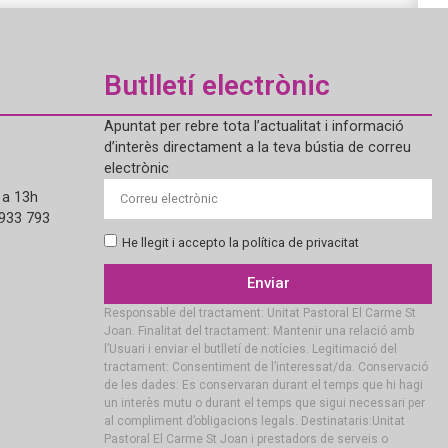
Butlletí electrònic
Apuntat per rebre tota l’actualitat i informació
d’interès directament a la teva bústia de correu
electrònic
 a 13h
 933 793
He llegit i accepto la política de privacitat
Enviar
Responsable del tractament: Unitat Pastoral El Carme St
Joan. Finalitat del tractament: Mantenir una relació amb
l’Usuari i enviar el butlletí de notícies. Legitimació del
tractament: Consentiment de l’interessat/da. Conservació
de les dades: Es conservaran durant el temps que hi hagi
un interès mutu o durant el temps que sigui necessari per
al compliment d’obligacions legals. Destinataris:Unitat
Pastoral El Carme St Joan i prestadors de serveis o