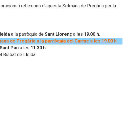
 oracions i reflexions d’aquesta Setmana de Pregària per la
leida
a la parròquia de
Sant Llorenç
a les
19.00 h.
ana de Pregària a la parròquia del Carme a les 19.00 h.
 Sant Pau
a les
11.30 h.
l Bisbat de Lleida.