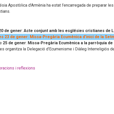
lésia Apostòlica d’Armènia ha estat l’encarregada de preparar les
stians.
20 de gener
:
Acte conjunt amb les esglésies cristianes de L
s 23 de gener: Missa-Pregària Ecumènica d’inici de la Setm
ge
25 de gener
:
Missa-Pregària Ecumènica a la parròquia de
les organitza la Delegació d’Ecumenisme i Diàleg Interreligiós de
’oracions i reflexions