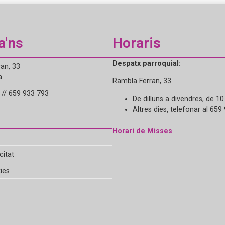
a'ns
Horaris
Despatx parroquial:
an, 33
a
Rambla Ferran, 33
// 659 933 793
De dilluns a divendres, de 10
Altres dies, telefonar al 659
Horari de Misses
citat
ies