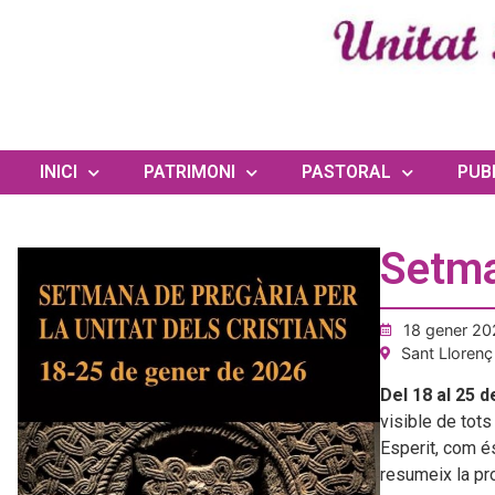
INICI
PATRIMONI
PASTORAL
PUB
Setma
18 gener 20
Sant Llorenç
Del 18 al 25 
visible de tots
Esperit, com és
resumeix la pro