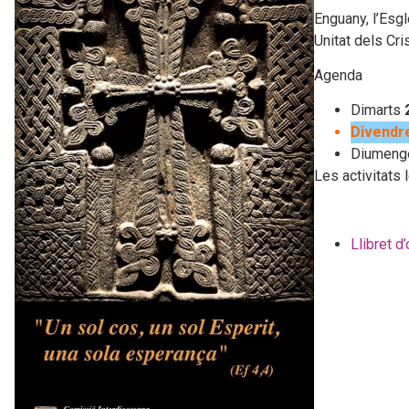
Enguany, l’Esg
Unitat dels Cri
Agenda
Dimarts
Divendre
Diumen
Les activitats 
Llibret d