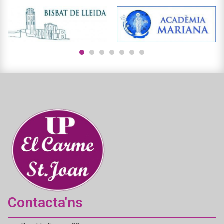
1
2
3
4
5
6
7
Contacta'ns