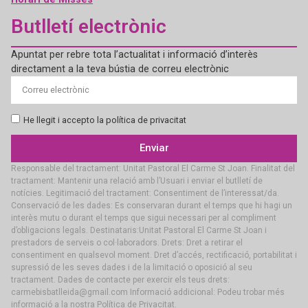
Butlletí electrònic
Apuntat per rebre tota l’actualitat i informació d’interès
directament a la teva bústia de correu electrònic
He llegit i accepto la política de privacitat
Enviar
Responsable del tractament: Unitat Pastoral El Carme St Joan. Finalitat del
tractament: Mantenir una relació amb l’Usuari i enviar el butlletí de
notícies. Legitimació del tractament: Consentiment de l’interessat/da.
Conservació de les dades: Es conservaran durant el temps que hi hagi un
interès mutu o durant el temps que sigui necessari per al compliment
d’obligacions legals. Destinataris:Unitat Pastoral El Carme St Joan i
prestadors de serveis o col·laboradors. Drets: Dret a retirar el
consentiment en qualsevol moment. Dret d’accés, rectificació, portabilitat i
supressió de les seves dades i de la limitació o oposició al seu
tractament. Dades de contacte per exercir els teus drets:
carmebisbatlleida@gmail.com Informació addicional: Podeu trobar més
informació a la nostra Política de Privacitat.