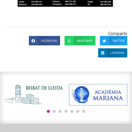
Compartir
FACEBOOK
WHATSAPP
TWITTER
LINKEDIN
1
2
3
4
5
6
7