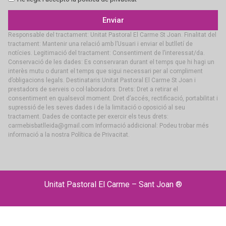
Enviar
Responsable del tractament: Unitat Pastoral El Carme St Joan. Finalitat del
tractament: Mantenir una relació amb l’Usuari i enviar el butlletí de
notícies. Legitimació del tractament: Consentiment de l’interessat/da.
Conservació de les dades: Es conservaran durant el temps que hi hagi un
interès mutu o durant el temps que sigui necessari per al compliment
d’obligacions legals. Destinataris:Unitat Pastoral El Carme St Joan i
prestadors de serveis o col·laboradors. Drets: Dret a retirar el
consentiment en qualsevol moment. Dret d’accés, rectificació, portabilitat i
supressió de les seves dades i de la limitació o oposició al seu
tractament. Dades de contacte per exercir els teus drets:
carmebisbatlleida@gmail.com Informació addicional: Podeu trobar més
informació a la nostra Política de Privacitat.
Unitat Pastoral El Carme – Sant Joan ®