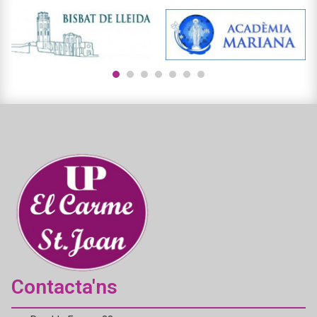
1
2
3
4
5
6
7
Contacta'ns