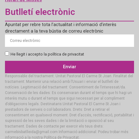
Butlletí electrònic
Apuntat per rebre tota l’actualitat i informació d’interès
directament a la teva bústia de correu electrònic
He llegit i accepto la política de privacitat
Enviar
Responsable del tractament: Unitat Pastoral El Carme St Joan. Finalitat del
tractament: Mantenir una relació amb l’Usuari i enviar el butlletí de
notícies. Legitimació del tractament: Consentiment de l’interessat/da.
Conservació de les dades: Es conservaran durant el temps que hi hagi un
interès mutu o durant el temps que sigui necessari per al compliment
d’obligacions legals. Destinataris:Unitat Pastoral El Carme St Joan i
prestadors de serveis o col·laboradors. Drets: Dret a retirar el
consentiment en qualsevol moment. Dret d’accés, rectificació, portabilitat i
supressió de les seves dades i de la limitació o oposició al seu
tractament. Dades de contacte per exercir els teus drets:
carmebisbatlleida@gmail.com Informació addicional: Podeu trobar més
informació a la nostra Política de Privacitat.