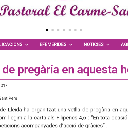
LICACIONS
EFEMÈRIDES
NOTÍCIES
AG
a de pregària en aquesta 
2017
Sant Pere
e Lleida ha organitzat una vetlla de pregària en aq
om llegim a la carta als Filipencs 4,6 : “En tota ocasió
peticions acompanyades d’acció de gràcies” .