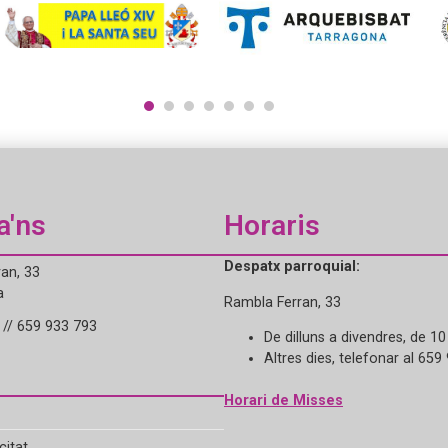
1
2
3
4
5
6
7
a'ns
Horaris
Despatx parroquial:
an, 33
a
Rambla Ferran, 33
// 659 933 793
De dilluns a divendres, de 10
Altres dies, telefonar al 659
Horari de Misses
citat