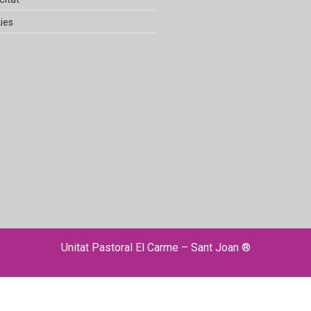
ies
Unitat Pastoral El Carme – Sant Joan ®