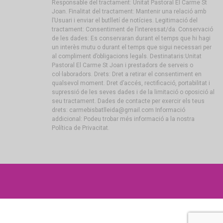
Responsable del tractament: Unitat Pastoral El Carme St
Joan. Finalitat del tractament: Mantenir una relació amb
l’Usuari i enviar el butlletí de notícies. Legitimació del
tractament: Consentiment de l’interessat/da. Conservació
de les dades: Es conservaran durant el temps que hi hagi
un interès mutu o durant el temps que sigui necessari per
al compliment d’obligacions legals. Destinataris:Unitat
Pastoral El Carme St Joan i prestadors de serveis o
col·laboradors. Drets: Dret a retirar el consentiment en
qualsevol moment. Dret d’accés, rectificació, portabilitat i
supressió de les seves dades i de la limitació o oposició al
seu tractament. Dades de contacte per exercir els teus
drets: carmebisbatlleida@gmail.com Informació
addicional: Podeu trobar més informació a la nostra
Política de Privacitat.