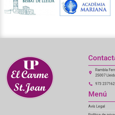
Contact
Rambla Ferr
25007 Lleid
973 237162 
Menú
Avís Legal
Política de priva