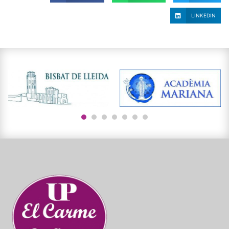
LINKEDIN
1
2
3
4
5
6
7