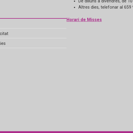
De dilluns a divendres, de 10
Altres dies, telefonar al 659
Horari de Misses
citat
ies