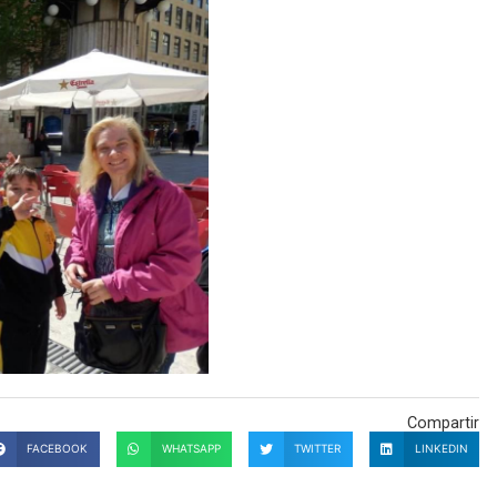
Compartir
FACEBOOK
WHATSAPP
TWITTER
LINKEDIN