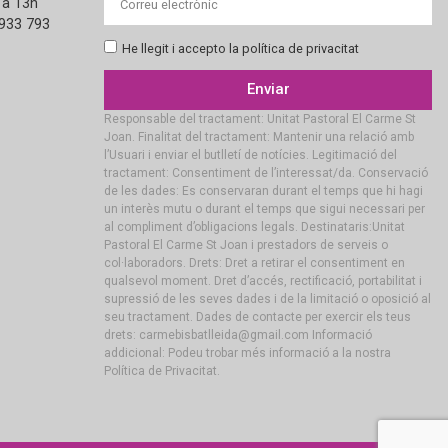
 a 13h
 933 793
He llegit i accepto la política de privacitat
Enviar
Responsable del tractament: Unitat Pastoral El Carme St
Joan. Finalitat del tractament: Mantenir una relació amb
l’Usuari i enviar el butlletí de notícies. Legitimació del
tractament: Consentiment de l’interessat/da. Conservació
de les dades: Es conservaran durant el temps que hi hagi
un interès mutu o durant el temps que sigui necessari per
al compliment d’obligacions legals. Destinataris:Unitat
Pastoral El Carme St Joan i prestadors de serveis o
col·laboradors. Drets: Dret a retirar el consentiment en
qualsevol moment. Dret d’accés, rectificació, portabilitat i
supressió de les seves dades i de la limitació o oposició al
seu tractament. Dades de contacte per exercir els teus
drets: carmebisbatlleida@gmail.com Informació
addicional: Podeu trobar més informació a la nostra
Política de Privacitat.