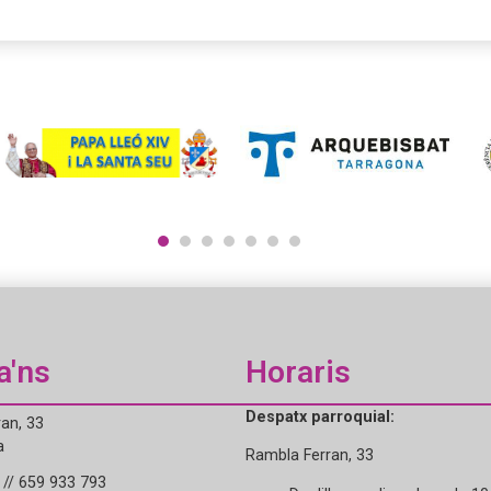
1
2
3
4
5
6
7
a'ns
Horaris
Despatx parroquial:
an, 33
a
Rambla Ferran, 33
// 659 933 793