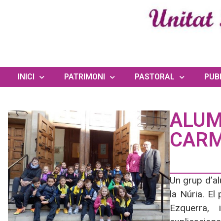
INICI
PATRIMONI
PASTORAL
PUB
ALUM
CARM
Un grup d’al
la Núria. E
Ezquerra, i