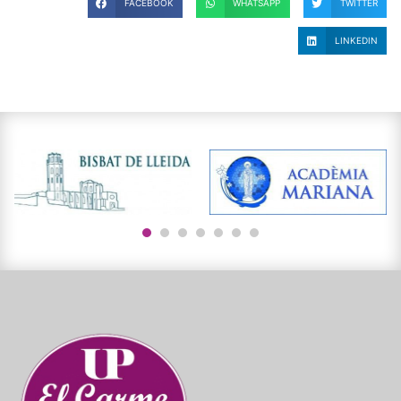
FACEBOOK
WHATSAPP
TWITTER
LINKEDIN
1
2
3
4
5
6
7