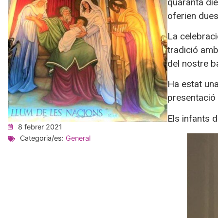
quaranta die
oferien dues 
La celebraci
tradició am
del nostre b
Ha estat una
presentació 
Els infants 
8 febrer 2021
Categoria/es:
General