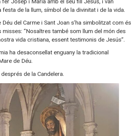
 fer Josep i Maria amb el seu fill Jesús, i van
sta de la llum, símbol de la divinitat i de la vida.
e Déu del Carme i Sant Joan s’ha simbolitzat com és
s misses: “Nosaltres també som llum del món des
nostra vida cristiana, essent testimonis de Jesús”.
mia ha desaconsellat enguany la tradicional
a Mare de Déu.
 després de la Candelera.