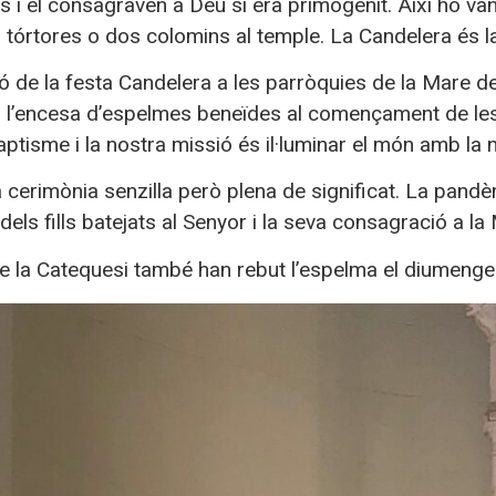
s i el consagraven a Déu si era primogènit. Així ho van
tórtores o dos colomins al temple. La Candelera és la fe
ó de la festa Candelera a les parròquies de la Mare d
b l’encesa d’espelmes beneïdes al començament de le
aptisme i la nostra missió és il·luminar el món amb la 
 cerimònia senzilla però plena de significat. La pandè
dels fills batejats al Senyor i la seva consagració a l
de la Catequesi també han rebut l’espelma el diumenge