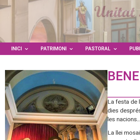
INICI
PATRIMONI
PASTORAL
PUB
BENE
La festa de 
dies després
les nacions…
La llei mosai