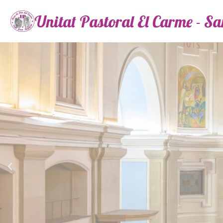
Unitat Pastoral El Carme - S