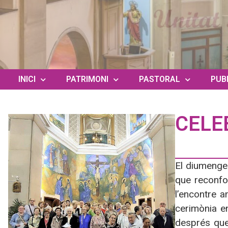
INICI
PATRIMONI
PASTORAL
PUB
CELE
El diumenge
que reconfor
l’encontre a
cerimònia e
després que