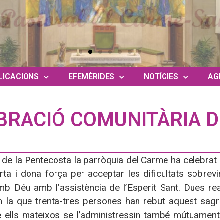
LICACIONS
EFEMÈRIDES
NOTÍCIES
AG
BRACIÓ COMUNITÀRIA D
 de la Pentecosta la parròquia del Carme ha celebrat
ta i dona força per acceptar les dificultats sobrevi
mb Déu amb l’assistència de l’Esperit Sant. Dues rea
n la que trenta-tres persones han rebut aquest sag
 ells mateixos se l’administressin també mútuament,