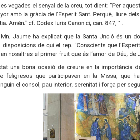
res vegades el senyal de la creu, tot dient: “Per aque
nyor amb la gràcia de l’Esperit Sant. Perquè, lliure dels
tia. Amén.” cf. Codex Iuris Canonici, can. 847, 1.
a, Mn. Jaume ha explicat que la Santa Unció és un d
i disposicions de qui el rep. “Conscients que l’Esper
en nosaltres el primer fruit que és l’amor de Déu, de Je
stat una bona ocasió de creure en la importància d
e feligresos que participaven en la Missa, que h
guin el consol, pau interior, serenitat i força per seguir