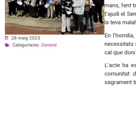
mans, fent t
t’ajudi el Se
la teva malal
En l’homili
28 maig 2023
necessitats 
Categoria/es:
General
cal que doni 
L’acte ha e
comunitat d
sagrament tin