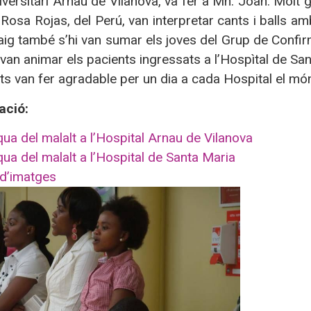
niversitari Arnau de Vilanova, va fer a Mn. Joan. Molt
 Rosa Rojas, del Perú, van interpretar cants i balls a
ig també s’hi van sumar els joves del Grup de Confir
 i van animar els pacients ingressats a l’Hospìtal de Sa
s van fer agradable per un dia a cada Hospital el mó
ació:
ua del malalt a l’Hospital Arnau de Vilanova
ua del malalt a l’Hospital de Santa Maria
 d’imatges