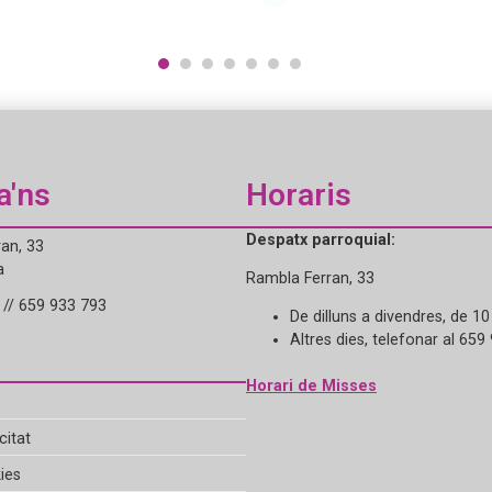
1
2
3
4
5
6
7
a'ns
Horaris
Despatx parroquial:
an, 33
a
Rambla Ferran, 33
// 659 933 793
De dilluns a divendres, de 10
Altres dies, telefonar al 659
Horari de Misses
citat
ies