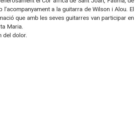
 generosament el Cor africà de Sant Joan, Fàtima, de
mb l’acompanyament a la guitarra de Wilson i Alou. El
mació que amb les seves guitarres van participar en
nta Maria.
n del dolor.