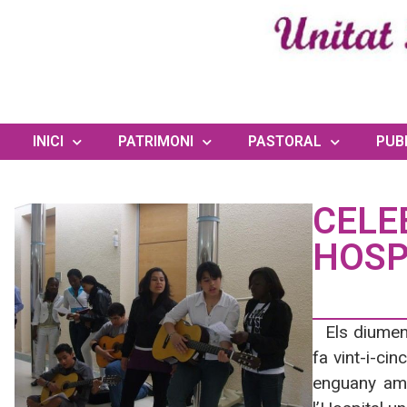
INICI
PATRIMONI
PASTORAL
PUB
CELE
HOSP
Els diumen
fa vint-i-ci
enguany amb