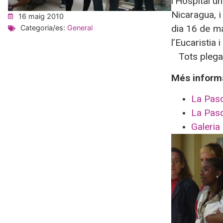
l’Hospital u
Nicaragua, i
16 maig 2010
dia 16 de ma
Categoria/es:
General
l’Eucaristia
Tots plegat
Més inform
La Pasq
La Pasq
Galeria