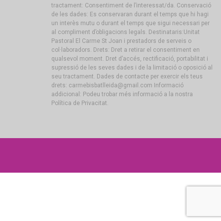
tractament: Consentiment de l’interessat/da. Conservació
de les dades: Es conservaran durant el temps que hi hagi
un interès mutu o durant el temps que sigui necessari per
al compliment d’obligacions legals. Destinataris:Unitat
Pastoral El Carme St Joan i prestadors de serveis o
col·laboradors. Drets: Dret a retirar el consentiment en
qualsevol moment. Dret d’accés, rectificació, portabilitat i
supressió de les seves dades i de la limitació o oposició al
seu tractament. Dades de contacte per exercir els teus
drets: carmebisbatlleida@gmail.com Informació
addicional: Podeu trobar més informació a la nostra
Política de Privacitat.