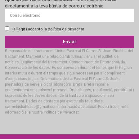
directament a la teva bústia de correu electrònic
He llegit i accepto la política de privacitat
Enviar
Responsable del tractament: Unitat Pastoral El Carme St Joan. Finalitat del
tractament: Mantenir una relació amb l’Usuari i enviar el butlletí de
notícies. Legitimació del tractament: Consentiment de l’interessat/da.
Conservació de les dades: Es conservaran durant el temps que hi hagi un
interès mutu o durant el temps que sigui necessari per al compliment
d’obligacions legals. Destinataris:Unitat Pastoral El Carme St Joan i
prestadors de serveis o col·laboradors. Drets: Dret a retirar el
consentiment en qualsevol moment. Dret d’accés, rectificació, portabilitat i
supressió de les seves dades i de la limitació o oposició al seu
tractament. Dades de contacte per exercir els teus drets:
carmebisbatlleida@gmail.com Informació addicional: Podeu trobar més
informació a la nostra Política de Privacitat.