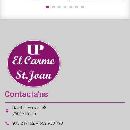
1
2
3
4
5
6
7
Contacta'ns
Rambla Ferran, 33
25007 Lleida
973 237162 // 659 933 793