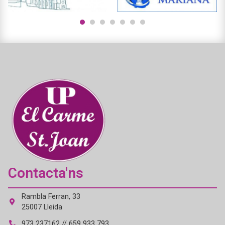
1
2
3
4
5
6
7
Contacta'ns
Rambla Ferran, 33
25007 Lleida
973 237162 // 659 933 793