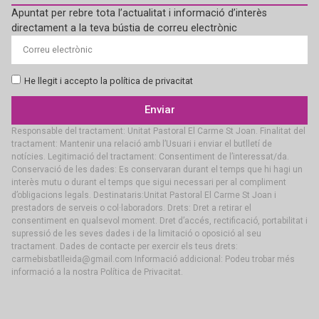
Apuntat per rebre tota l’actualitat i informació d’interès
directament a la teva bústia de correu electrònic
He llegit i accepto la política de privacitat
Enviar
Responsable del tractament: Unitat Pastoral El Carme St Joan. Finalitat del
tractament: Mantenir una relació amb l’Usuari i enviar el butlletí de
notícies. Legitimació del tractament: Consentiment de l’interessat/da.
Conservació de les dades: Es conservaran durant el temps que hi hagi un
interès mutu o durant el temps que sigui necessari per al compliment
d’obligacions legals. Destinataris:Unitat Pastoral El Carme St Joan i
prestadors de serveis o col·laboradors. Drets: Dret a retirar el
consentiment en qualsevol moment. Dret d’accés, rectificació, portabilitat i
supressió de les seves dades i de la limitació o oposició al seu
tractament. Dades de contacte per exercir els teus drets:
carmebisbatlleida@gmail.com Informació addicional: Podeu trobar més
informació a la nostra Política de Privacitat.