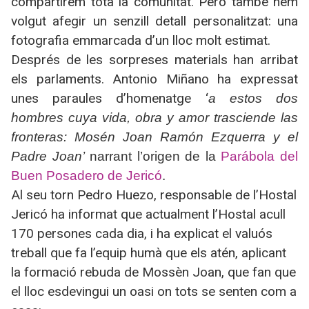
compartirem tota la comunitat. Però també hem
volgut afegir un senzill detall personalitzat: una
fotografia emmarcada d’un lloc molt estimat.
Després de les sorpreses materials han arribat
els parlaments. Antonio Miñano ha expressat
unes paraules d’homenatge ‘
a estos dos
hombres cuya vida, obra y amor trasciende las
fronteras: Mosén Joan Ramón Ezquerra y el
Padre Joan’
narrant l’origen de la
Parábola del
Buen Posadero de Jericó
.
Al seu torn Pedro Huezo, responsable de l’Hostal
Jericó ha informat que actualment l’Hostal acull
170 persones cada dia, i ha explicat el valuós
treball que fa l’equip humà que els atén, aplicant
la formació rebuda de Mossèn Joan, que fan que
el lloc esdevingui un oasi on tots se senten com a