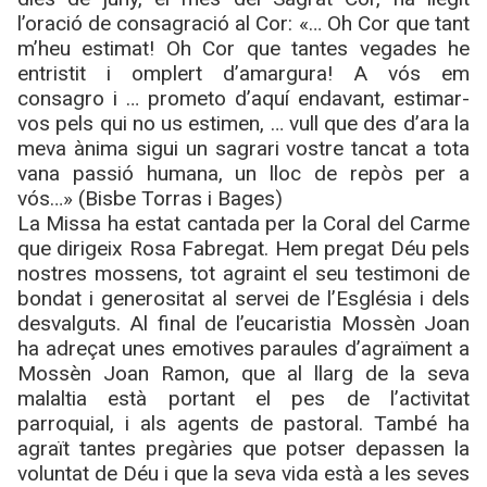
l’oració de consagració al Cor: «… Oh Cor que tant
m’heu estimat! Oh Cor que tantes vegades he
entristit i omplert d’amargura! A vós em
consagro i … prometo d’aquí endavant, estimar-
vos pels qui no us estimen, … vull que des d’ara la
meva ànima sigui un sagrari vostre tancat a tota
vana passió humana, un lloc de repòs per a
vós…» (Bisbe Torras i Bages)
La Missa ha estat cantada per la Coral del Carme
que dirigeix Rosa Fabregat. Hem pregat Déu pels
nostres mossens, tot agraint el seu testimoni de
bondat i generositat al servei de l’Església i dels
desvalguts. Al final de l’eucaristia Mossèn Joan
ha adreçat unes emotives paraules d’agraïment a
Mossèn Joan Ramon, que al llarg de la seva
malaltia està portant el pes de l’activitat
parroquial, i als agents de pastoral. També ha
agraït tantes pregàries que potser depassen la
voluntat de Déu i que la seva vida està a les seves