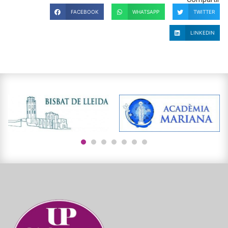
FACEBOOK
WHATSAPP
TWITTER
LINKEDIN
1
2
3
4
5
6
7