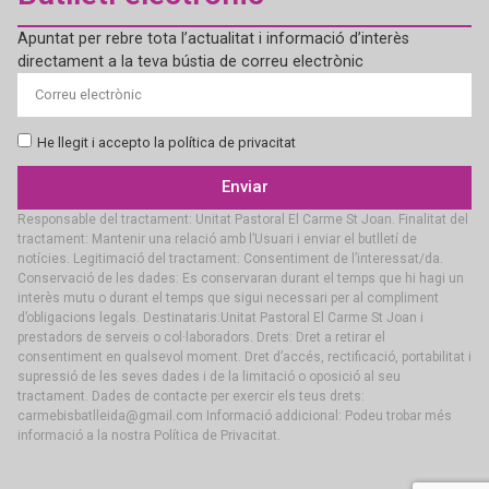
Apuntat per rebre tota l’actualitat i informació d’interès
directament a la teva bústia de correu electrònic
He llegit i accepto la política de privacitat
Enviar
Responsable del tractament: Unitat Pastoral El Carme St Joan. Finalitat del
tractament: Mantenir una relació amb l’Usuari i enviar el butlletí de
notícies. Legitimació del tractament: Consentiment de l’interessat/da.
Conservació de les dades: Es conservaran durant el temps que hi hagi un
interès mutu o durant el temps que sigui necessari per al compliment
d’obligacions legals. Destinataris:Unitat Pastoral El Carme St Joan i
prestadors de serveis o col·laboradors. Drets: Dret a retirar el
consentiment en qualsevol moment. Dret d’accés, rectificació, portabilitat i
supressió de les seves dades i de la limitació o oposició al seu
tractament. Dades de contacte per exercir els teus drets:
carmebisbatlleida@gmail.com Informació addicional: Podeu trobar més
informació a la nostra Política de Privacitat.