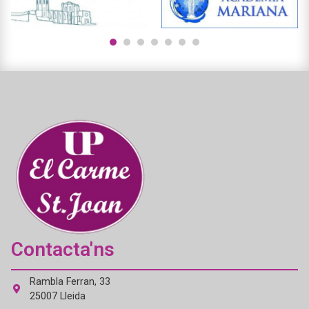
1
2
3
4
5
6
7
Contacta'ns
Rambla Ferran, 33
25007 Lleida