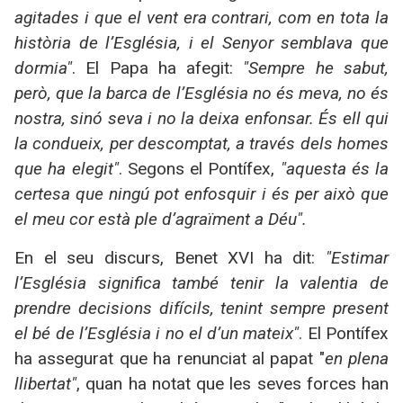
agitades i que el vent era contrari, com en tota la
història de l’Església, i el Senyor semblava que
dormia"
. El Papa ha afegit:
"Sempre he sabut,
però, que la barca de l’Església no és meva, no és
nostra, sinó seva i no la deixa enfonsar. És ell qui
la condueix, per descomptat, a través dels homes
que ha elegit"
. Segons el Pontífex,
"aquesta és la
certesa que ningú pot enfosquir i és per això que
el meu cor està ple d’agraïment a Déu".
En el seu discurs, Benet XVI ha dit:
"Estimar
l’Església significa també tenir la valentia de
prendre decisions difícils, tenint sempre present
el bé de l’Església i no el d’un mateix"
. El Pontífex
ha assegurat que ha renunciat al papat "
en plena
llibertat"
, quan ha notat que les seves forces han