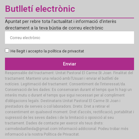
Butlletí electrònic
Apuntat per rebre tota l’actualitat i informació d’interès
directament a la teva bústia de correu electrònic
He llegit i accepto la política de privacitat
Enviar
Responsable del tractament: Unitat Pastoral El Carme St Joan. Finalitat del
tractament: Mantenir una relació amb l’Usuari i enviar el butlletí de
notícies. Legitimació del tractament: Consentiment de l’interessat/da.
Conservació de les dades: Es conservaran durant el temps que hi hagi un
interès mutu o durant el temps que sigui necessari per al compliment
d’obligacions legals. Destinataris:Unitat Pastoral El Carme St Joan i
prestadors de serveis o col·laboradors. Drets: Dret a retirar el
consentiment en qualsevol moment. Dret d’accés, rectificació, portabilitat i
supressió de les seves dades i de la limitació o oposició al seu
tractament. Dades de contacte per exercir els teus drets:
carmebisbatlleida@gmail.com Informació addicional: Podeu trobar més
informació a la nostra Política de Privacitat.