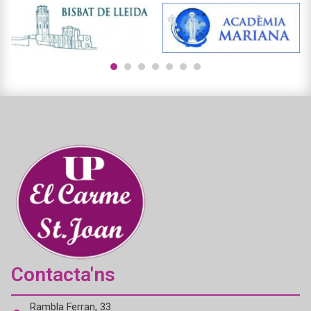
1
2
3
4
5
6
7
Contacta'ns
Rambla Ferran, 33