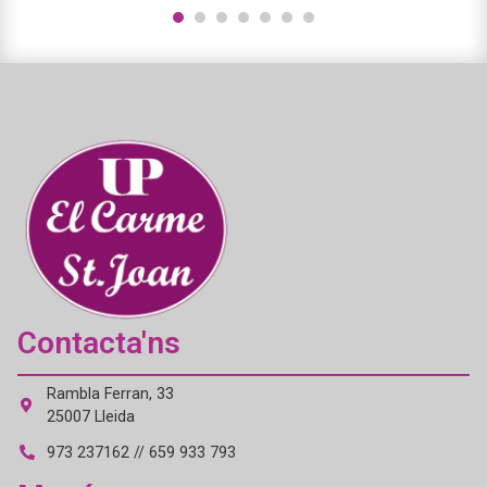
1
2
3
4
5
6
7
Contacta'ns
Rambla Ferran, 33
25007 Lleida
973 237162 // 659 933 793