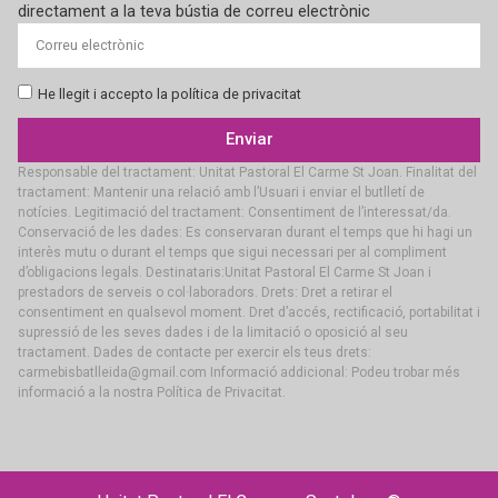
directament a la teva bústia de correu electrònic
He llegit i accepto la política de privacitat
Enviar
Responsable del tractament: Unitat Pastoral El Carme St Joan. Finalitat del
tractament: Mantenir una relació amb l’Usuari i enviar el butlletí de
notícies. Legitimació del tractament: Consentiment de l’interessat/da.
Conservació de les dades: Es conservaran durant el temps que hi hagi un
interès mutu o durant el temps que sigui necessari per al compliment
d’obligacions legals. Destinataris:Unitat Pastoral El Carme St Joan i
prestadors de serveis o col·laboradors. Drets: Dret a retirar el
consentiment en qualsevol moment. Dret d’accés, rectificació, portabilitat i
supressió de les seves dades i de la limitació o oposició al seu
tractament. Dades de contacte per exercir els teus drets:
carmebisbatlleida@gmail.com Informació addicional: Podeu trobar més
informació a la nostra Política de Privacitat.