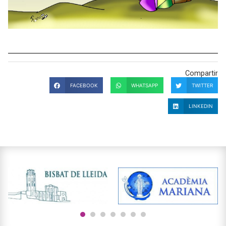
Compartir
FACEBOOK
WHATSAPP
TWITTER
LINKEDIN
1
2
3
4
5
6
7