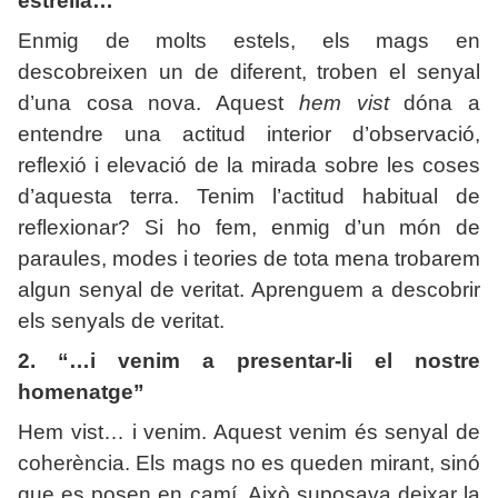
estrella…
Enmig de molts estels, els mags en
descobreixen un de diferent, troben el senyal
d’una cosa nova. Aquest
hem vist
dóna a
entendre una actitud interior d’observació,
reflexió i elevació de la mirada sobre les coses
d’aquesta terra. Tenim l’actitud habitual de
reflexionar? Si ho fem, enmig d’un món de
paraules, modes i teories de tota mena trobarem
algun senyal de veritat. Aprenguem a descobrir
els senyals de veritat.
2. “…i venim a presentar-li el nostre
homenatge”
Hem vist… i venim. Aquest venim és senyal de
coherència. Els mags no es queden mirant, sinó
que es posen en camí. Això suposava deixar la