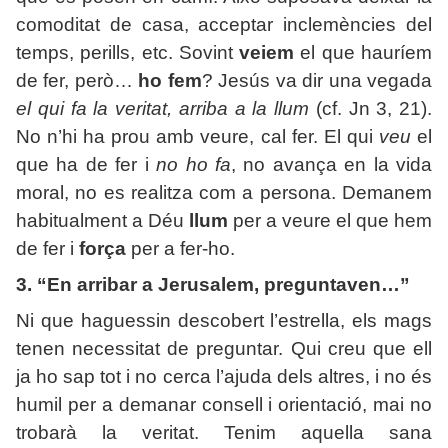
comoditat de casa, acceptar inclemències del
temps, perills, etc. Sovint
veiem
el que hauríem
de fer, però…
ho fem
? Jesús va dir una vegada
el qui fa la veritat, arriba a la llum
(cf. Jn 3, 21).
No n’hi ha prou amb veure, cal fer. El qui
veu
el
que ha de fer i
no ho fa
, no avança en la vida
moral, no es realitza com a persona. Demanem
habitualment a Déu
llum
per a veure el que hem
de fer i
força
per a fer-ho.
3. “En arribar a Jerusalem, preguntaven…”
Ni que haguessin descobert l’estrella, els mags
tenen necessitat de preguntar. Qui creu que ell
ja ho sap tot i no cerca l’ajuda dels altres, i no és
humil per a demanar consell i orientació, mai no
trobarà la veritat. Tenim aquella sana