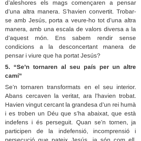
d’aleshores els mags començaren a pensar
d’una altra manera. S’havien convertit. Trobar-
se amb Jesús, porta a veure-ho tot d’una altra
manera, amb una escala de valors diversa a la
d’aquest món. Ens sabem rendir sense
condicions a la desconcertant manera de
pensar i viure que ha portat Jesús?
5. “Se’n tornaren al seu país per un altre
camí”
Se’n tornaren transformats en el seu interior.
Abans cercaven la veritat, ara l’havien trobat.
Havien vingut cercant la grandesa d’un rei humà
i es troben un Déu que s’ha abaixat, que està
indefens i és perseguit. Quan se’n tornen, ja
participen de la indefensió, incomprensió i
persecució que pateix Jesús, ja són com ell.