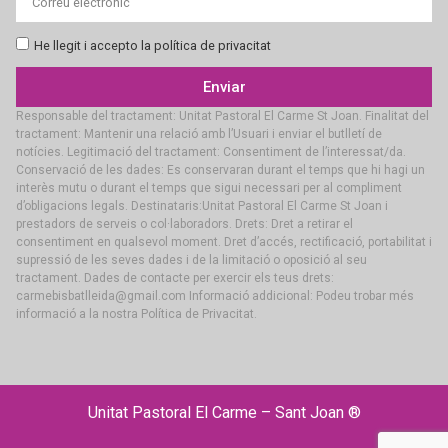
He llegit i accepto la política de privacitat
Enviar
Responsable del tractament: Unitat Pastoral El Carme St Joan. Finalitat del
tractament: Mantenir una relació amb l’Usuari i enviar el butlletí de
notícies. Legitimació del tractament: Consentiment de l’interessat/da.
Conservació de les dades: Es conservaran durant el temps que hi hagi un
interès mutu o durant el temps que sigui necessari per al compliment
d’obligacions legals. Destinataris:Unitat Pastoral El Carme St Joan i
prestadors de serveis o col·laboradors. Drets: Dret a retirar el
consentiment en qualsevol moment. Dret d’accés, rectificació, portabilitat i
supressió de les seves dades i de la limitació o oposició al seu
tractament. Dades de contacte per exercir els teus drets:
carmebisbatlleida@gmail.com Informació addicional: Podeu trobar més
informació a la nostra Política de Privacitat.
Unitat Pastoral El Carme – Sant Joan ®