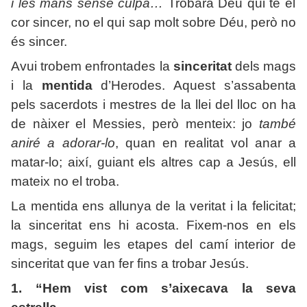
i les mans sense culpa…
Trobarà Déu qui té el
cor sincer, no el qui sap molt sobre Déu, però no
és sincer.
Avui trobem enfrontades la
sinceritat
dels mags
i la
mentida
d’Herodes. Aquest s’assabenta
pels sacerdots i mestres de la llei del lloc on ha
de nàixer el Messies, però menteix: jo
també
aniré a adorar-lo
, quan en realitat vol anar a
matar-lo; així, guiant els altres cap a Jesús, ell
mateix no el troba.
La mentida ens allunya de la veritat i la felicitat;
la sinceritat ens hi acosta. Fixem-nos en els
mags, seguim les etapes del camí interior de
sinceritat que van fer fins a trobar Jesús.
1. “Hem vist com s’aixecava la seva