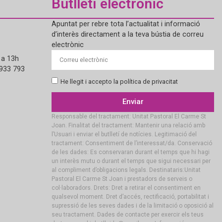
Butlletí electrònic
Apuntat per rebre tota l’actualitat i informació
d’interès directament a la teva bústia de correu
electrònic
 a 13h
 933 793
He llegit i accepto la política de privacitat
Enviar
Responsable del tractament: Unitat Pastoral El Carme St
Joan. Finalitat del tractament: Mantenir una relació amb
l’Usuari i enviar el butlletí de notícies. Legitimació del
tractament: Consentiment de l’interessat/da. Conservació
de les dades: Es conservaran durant el temps que hi hagi
un interès mutu o durant el temps que sigui necessari per
al compliment d’obligacions legals. Destinataris:Unitat
Pastoral El Carme St Joan i prestadors de serveis o
col·laboradors. Drets: Dret a retirar el consentiment en
qualsevol moment. Dret d’accés, rectificació, portabilitat i
supressió de les seves dades i de la limitació o oposició al
seu tractament. Dades de contacte per exercir els teus