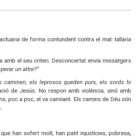
ctuaria de forma contundent contra el mal: tallaria
 amb el seu criteri. Desconcertat envia missatgers
perar un altre?”
ds caminen, els leprosos queden purs, els sords hi
ació de Jesús. No respon amb violència, sinó amb
dins, poc a poc, el va canviant. Els camins de Déu són
.
.
ue han sofert molt, han patit injustícies, pobresa,