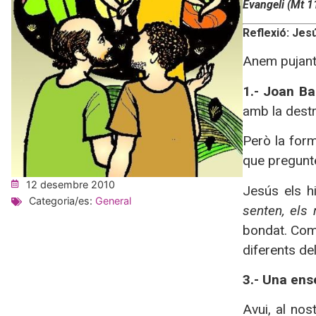
Evangeli (Mt 1
Reflexió: Jes
Anem pujant 
1.- Joan Ba
amb la destra
Però la for
que pregunt
12 desembre 2010
Jesús els h
Categoria/es:
General
senten, els
bondat. Com 
diferents de
3.- Una ens
Avui, al nos