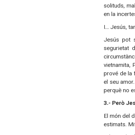
solituds, ma
en la incerte
I… Jesús, ta
Jesús pot s
segurietat 
circumstància
vietnamita, 
prové de la 
el seu amor.
perquè no es
3.- Però Je
El món del d
estimats. Mi