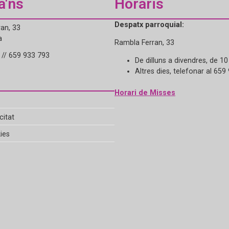
a'ns
Horaris
Despatx parroquial:
an, 33
a
Rambla Ferran, 33
// 659 933 793
De dilluns a divendres, de 10
Altres dies, telefonar al 659
Horari de Misses
citat
ies