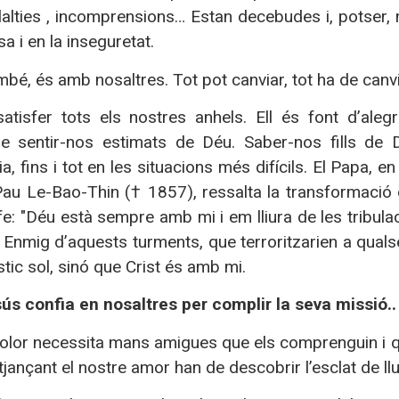
lalties , incomprensions… Estan decebudes i, potser, 
sa i en la inseguretat.
mbé, és amb nosaltres. Tot pot canviar, tot ha de canv
atisfer tots els nostres anhels. Ell és font d’aleg
de sentir-nos estimats de Déu. Saber-nos fills de D
, fins i tot en les situacions més difícils.
El Papa, en 
Pau Le-Bao-Thin († 1857), ressalta la transformació 
fe: "Déu està sempre amb mi i em lliura de les tribula
 Enmig d’aquests turments, que terroritzarien a qualsev
tic sol, sinó que Crist és amb mi.
sús confia en nosaltres per complir la seva missió..
olor necessita mans amigues que els comprenguin i que
tjançant el nostre amor han de descobrir l’esclat de ll