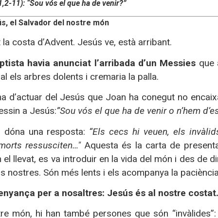
1,2-11): “Sou vós el que ha de venir?”
ús, el Salvador del nostre món
la costa d’Advent. Jesús ve, està arribant.
ptista havia anunciat l’arribada d’un Messies
que a
l els arbres dolents i cremaria la palla.
ma d’actuar del Jesús que Joan ha conegut no encaixa
essin a Jesús:
”Sou vós el que ha de venir o n’hem d’es
i dóna una resposta:
“Els cecs hi veuen, els invàli
 morts ressusciten…"
Aquesta és la carta de present
el llevat, es va introduir en la vida del món i des de 
ls nostres. Són més lents i els acompanya la paciència
enyança per a nosaltres: Jesús és al nostre costat
tre món, hi han també persones que són “invàlides”: q