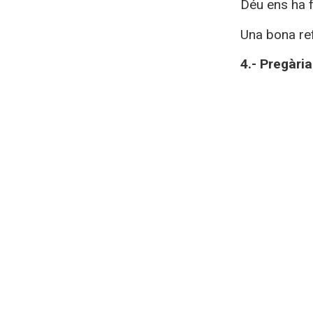
Déu ens ha f
Una bona ref
4.- Pregària