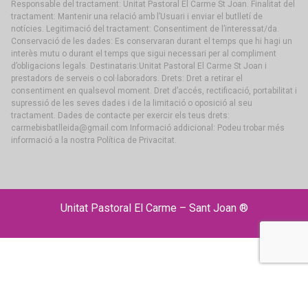
Responsable del tractament: Unitat Pastoral El Carme St Joan. Finalitat del
tractament: Mantenir una relació amb l’Usuari i enviar el butlletí de
notícies. Legitimació del tractament: Consentiment de l’interessat/da.
Conservació de les dades: Es conservaran durant el temps que hi hagi un
interès mutu o durant el temps que sigui necessari per al compliment
d’obligacions legals. Destinataris:Unitat Pastoral El Carme St Joan i
prestadors de serveis o col·laboradors. Drets: Dret a retirar el
consentiment en qualsevol moment. Dret d’accés, rectificació, portabilitat i
supressió de les seves dades i de la limitació o oposició al seu
tractament. Dades de contacte per exercir els teus drets:
carmebisbatlleida@gmail.com Informació addicional: Podeu trobar més
informació a la nostra Política de Privacitat.
Unitat Pastoral El Carme – Sant Joan ®