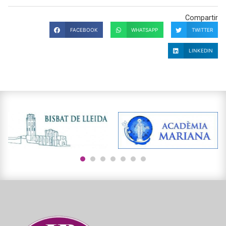
Compartir
FACEBOOK
WHATSAPP
TWITTER
LINKEDIN
1
2
3
4
5
6
7