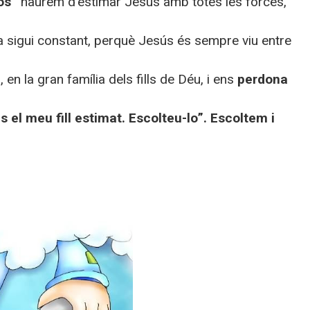
os”
haurem d’estimar Jesús amb totes les forces,
oia sigui constant, perquè Jesús és sempre viu entre
a
, en la gran família dels fills de Déu, i ens
perdona
s el meu fill estimat. Escolteu-lo”. Escoltem i