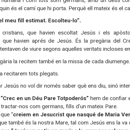
t humana i com tots som germans, amb un destí comú 
in és el camí que hi porta. Perquè ell mateix és el camí,
l meu fill estimat. Escolteu-lo”.
 cristians, que havien escoltat Jesús i els apòs
 que havien aprés de Jesús. És la pregària del Cr
intentaven de viure segons aquelles veritats incloses en
gària la recitem també en la missa de cada diumenge.
a recitarem tots plegats.
r Jesús no vol dir només saber què ens diu, sinó intent
m
“Crec en un Déu Pare Totpoderós”
hem de confiar en
tractar-nos com germans, fills d’un mateix Pare.
 que “
creiem en Jesucrist que nasqué de Maria Ve
que també és la nostra Mare, tal com Jesús ens la va 