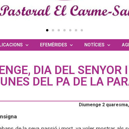
LICACIONS
EFEMÈRIDES
NOTÍCIES
AG
ENGE, DIA DEL SENYOR I
UNES DEL PA DE LA PA
Diumenge 2 quaresma, 
onsigna
abans de la seva passió i mort, va voler mostrar als s