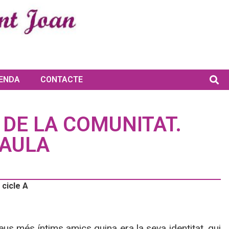
ENDA
CONTACTE
 DE LA COMUNITAT.
RAULA
cicle A
eus més íntims amics quina era la seva identitat, qui