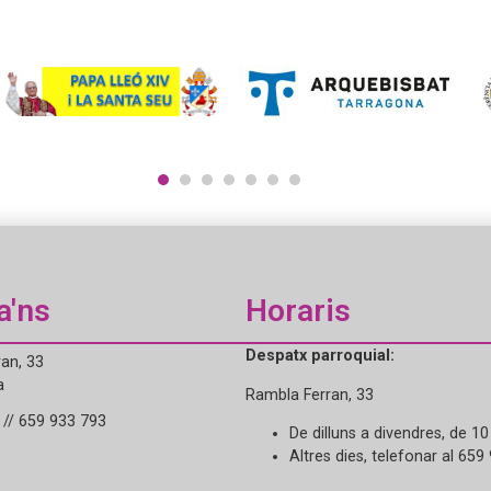
1
2
3
4
5
6
7
a'ns
Horaris
Despatx parroquial:
an, 33
a
Rambla Ferran, 33
// 659 933 793
De dilluns a divendres, de 10
Altres dies, telefonar al 659