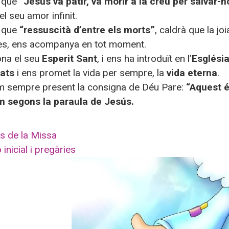
m que
“Jesús va patir, va morir a la creu per salvar-n
el seu amor infinit.
 que
“ressuscità d’entre els morts”
, caldrà que la j
es, ens acompanya en tot moment.
óna el seu
Esperit Sant
, i ens ha introduït en l’
Esglési
cats
i ens promet la vida per sempre, la
vida eterna
.
 sempre present la consigna de Déu Pare:
“Aquest é
m segons la paraula de Jesús.
s de la Missa
inicial i pregàries