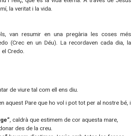
i feliç, que és la vida eterna. A través de Jesús
 la veritat i la vida.
tols, van resumir en una pregària les coses més
edo (Crec en un Déu). La recordaven cada dia, la
 el Credo.
ar de viure tal com ell ens diu.
 aquest Pare que ho vol i pot tot per al nostre bé, i
rge”
, caldrà que estimem de cor aquesta mare,
donar des de la creu.