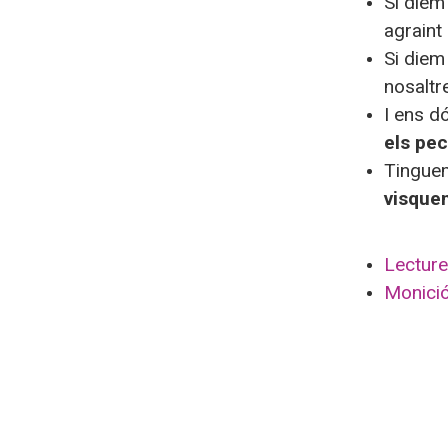
Si die
agraint 
Si diem
nosaltr
I ens d
els pe
Tinguem
visque
Lecture
Monició 