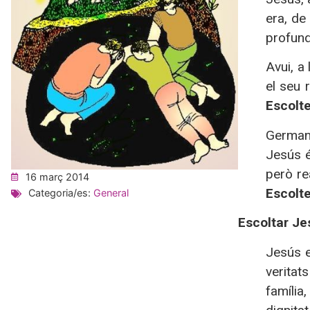
era, de
profund
Avui, a
el seu 
Escolte
Germans
Jesús é
però re
16 març 2014
Escolte
Categoria/es:
General
Escoltar Je
Jesús e
veritat
família