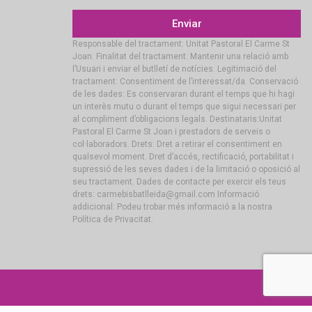
Enviar
Responsable del tractament: Unitat Pastoral El Carme St
Joan. Finalitat del tractament: Mantenir una relació amb
l’Usuari i enviar el butlletí de notícies. Legitimació del
tractament: Consentiment de l’interessat/da. Conservació
de les dades: Es conservaran durant el temps que hi hagi
un interès mutu o durant el temps que sigui necessari per
al compliment d’obligacions legals. Destinataris:Unitat
Pastoral El Carme St Joan i prestadors de serveis o
col·laboradors. Drets: Dret a retirar el consentiment en
qualsevol moment. Dret d’accés, rectificació, portabilitat i
supressió de les seves dades i de la limitació o oposició al
seu tractament. Dades de contacte per exercir els teus
drets: carmebisbatlleida@gmail.com Informació
addicional: Podeu trobar més informació a la nostra
Política de Privacitat.