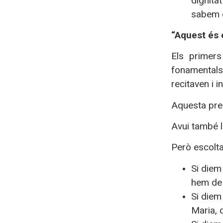
dignita
sabem qu
“Aquest és e
Els primers
fonamentals
recitaven i 
Aquesta pre
Avui també l
Però escolta
Si die
hem de 
Si diem
Maria, 