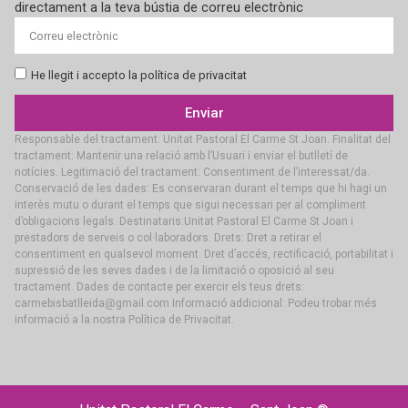
directament a la teva bústia de correu electrònic
He llegit i accepto la política de privacitat
Enviar
Responsable del tractament: Unitat Pastoral El Carme St Joan. Finalitat del
tractament: Mantenir una relació amb l’Usuari i enviar el butlletí de
notícies. Legitimació del tractament: Consentiment de l’interessat/da.
Conservació de les dades: Es conservaran durant el temps que hi hagi un
interès mutu o durant el temps que sigui necessari per al compliment
d’obligacions legals. Destinataris:Unitat Pastoral El Carme St Joan i
prestadors de serveis o col·laboradors. Drets: Dret a retirar el
consentiment en qualsevol moment. Dret d’accés, rectificació, portabilitat i
supressió de les seves dades i de la limitació o oposició al seu
tractament. Dades de contacte per exercir els teus drets:
carmebisbatlleida@gmail.com Informació addicional: Podeu trobar més
informació a la nostra Política de Privacitat.