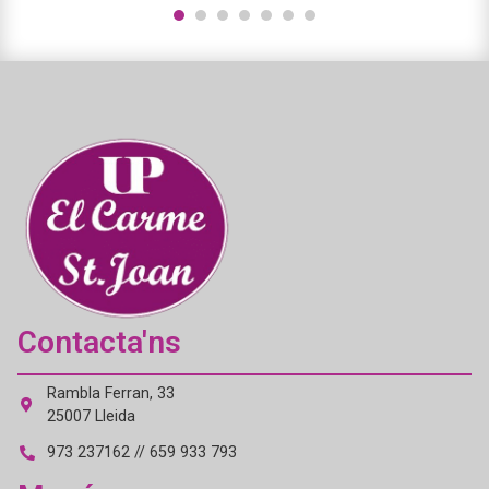
1
2
3
4
5
6
7
Contacta'ns
Rambla Ferran, 33
25007 Lleida
973 237162 // 659 933 793