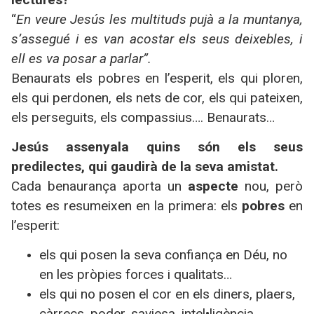
“
En veure Jesús les multituds pujà a la muntanya,
s’assegué i es van acostar els seus deixebles, i
ell es va posar a parlar”.
Benaurats els pobres en l’esperit, els qui ploren,
els qui perdonen, els nets de cor, els qui pateixen,
els perseguits, els compassius…. Benaurats…
Jesús assenyala quins són els seus
predilectes, qui gaudirà de la seva amistat.
Cada benaurança aporta un
aspecte
nou, però
totes es resumeixen en la primera: els
pobres
en
l’esperit:
els qui posen la seva confiança en Déu, no
en les pròpies forces i qualitats…
els qui no posen el cor en els diners, plaers,
càrrecs, poder, saviesa, intel•ligència…