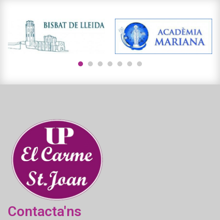
1
2
3
4
5
6
7
Contacta'ns